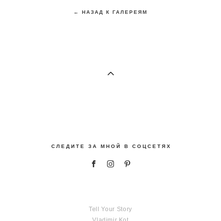
← НАЗАД К ГАЛЕРЕЯМ
С Л Е Д И Т Е З А М Н О Й В С О Ц С Е Т Я Х
Tell Your Story
Vladimir Kot